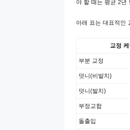
야 할 때는 평균 2년
아래 표는 대표적인 
교정 
부분 교정
덧니(비발치)
덧니(발치)
부정교합
돌출입