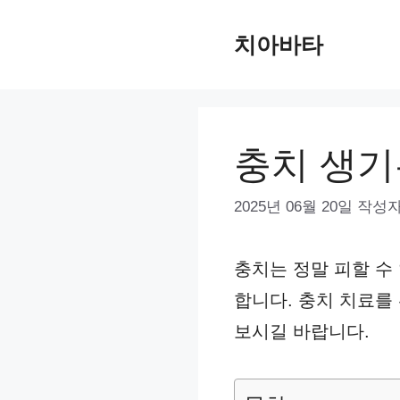
컨
치아바타
텐
츠
로
건
충치 생기
너
뛰
2025년 06월 20일
작성자
기
충치는 정말 피할 수
합니다. 충치 치료를
보시길 바랍니다.